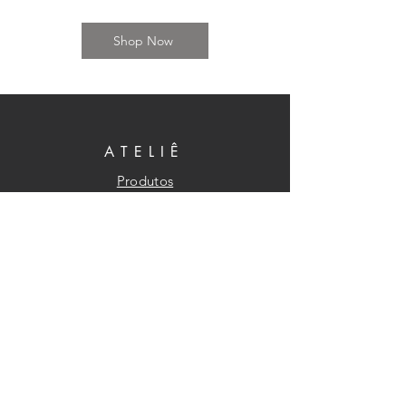
Shop Now
ATELIÊ
Produtos
Política de Privacidade
Política de Entrega, Troca e Devolução
LGPD
NOSSA LOJA
Endereço:
Rua João Pinho, 159
Santos - SP