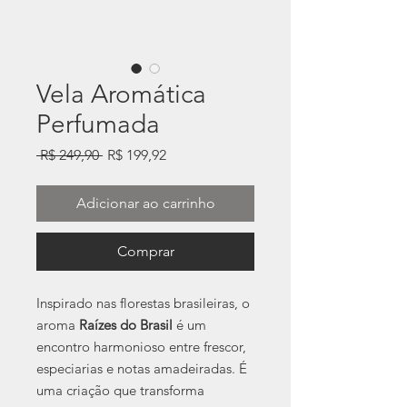
Vela Aromática
Perfumada
Preço
Preço
 R$ 249,90 
R$ 199,92
normal
promocional
Adicionar ao carrinho
Comprar
Inspirado nas florestas brasileiras, o
aroma
Raízes do Brasil
é um
encontro harmonioso entre frescor,
especiarias e notas amadeiradas. É
uma criação que transforma