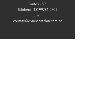
Santos - SP
Telefone:
(13) 99781-2701
Email:
contato@vivianecatelan.com.br
HORÁRIO
Seg - Sex: 9:00 - 18:30
​​Sábado: 9:00 - 13:00
​Domingo: Fechado
ASSINE
Insira o seu email aqui