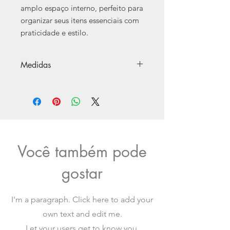
amplo espaço interno, perfeito para
organizar seus itens essenciais com
praticidade e estilo.
Medidas
26cm x 10,5cm x 11.5cm (LxAxP).
Capacidade Total: 4L.
Você também pode
gostar
I'm a paragraph. Click here to add your
own text and edit me.
Let your users get to know you.