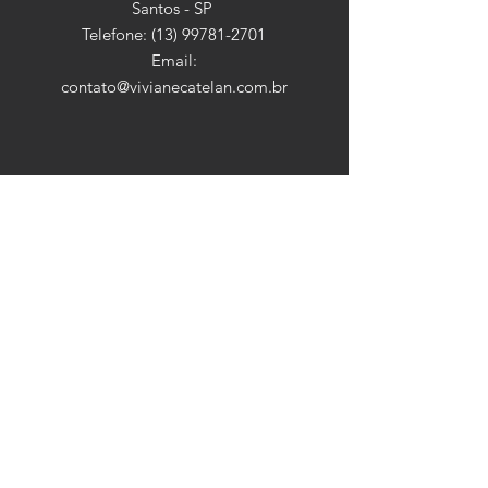
Santos - SP
Telefone:
(13) 99781-2701
Email:
contato@vivianecatelan.com.br
HORÁRIO
Seg - Sex: 9:00 - 18:30
​​Sábado: 9:00 - 13:00
​Domingo: Fechado
ASSINE
Insira o seu email aqui