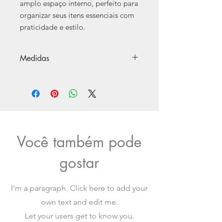
amplo espaço interno, perfeito para
organizar seus itens essenciais com
praticidade e estilo.
Medidas
33cm x 20cm x 11cm (LxAxP).
Possui 38cm de alça.
Capacidade Total: 8L.
Você também pode
gostar
I'm a paragraph. Click here to add your
own text and edit me.
Let your users get to know you.