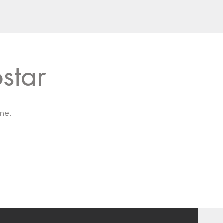
star
me.