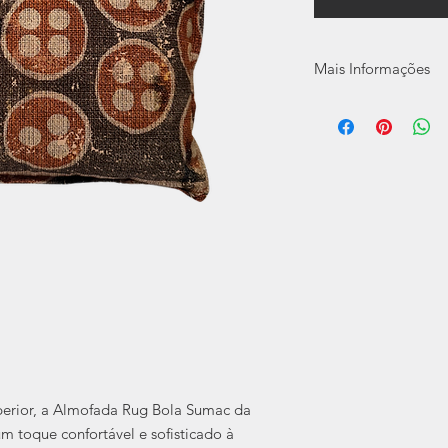
Mais Informações
Coleção:
Grand Baza
Especificação:
Medida: 50x35cm
81% algodão 13% v
Tecidos apresent
cada produção. C
final pode variar
Cuidados:
Não lavar na máq
Não alvejar
Não secar em ta
Temperatura máxi
vapor
Limpeza a seco pro
perior, a Almofada Rug Bola Sumac da
m toque confortável e sofisticado à