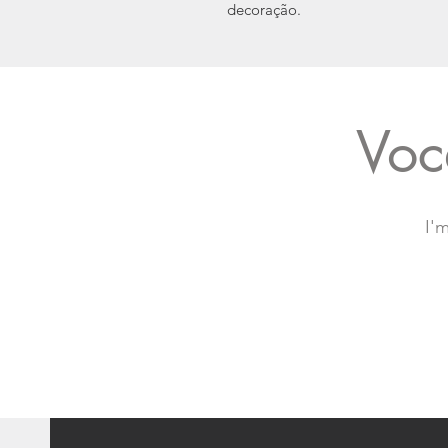
decoração.
Voc
I'