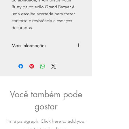
Rusty da coleção Grand Bazaar é
uma escolha acertada para trazer
conforto e resistência a espaços
decorados.
Mais Informações
Coleção:
Grand Bazaar
Especificação:
Medida: 50x50cm
81% algodão 13% viscose 6% linho
Tecidos apresentam pequenas
variações de cor a cada produção.
Você também pode
Como resultado, a cor do produto
final pode variar ligeiramente
gostar
dessa imagem
Cuidados:
I'm a paragraph. Click here to add your
Não lavar na máquina
Não alvejar