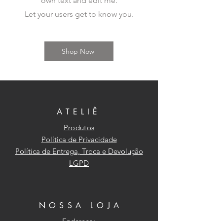
own text and edit me.
Não secar em tambor
Let your users get to know you.
Temperatura máxima da base do
ferro de 110ºC sem vapor
Limpeza a seco profissional
Shop Now
ATELIÊ
Produtos
Política de Privacidade
Política de Entrega, Troca e Devolução
LGPD
NOSSA LOJA