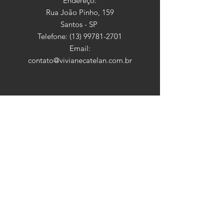
Endereço:
Rua João Pinho, 159
Santos - SP
Telefone:
(13) 99781-2701
Email:
contato@vivianecatelan.com.br
HORÁRIO
Seg - Sex: 9:00 - 18:30
​​Sábado: 9:00 - 13:00
​Domingo: Fechado
ASSINE
Insira o seu email aqui