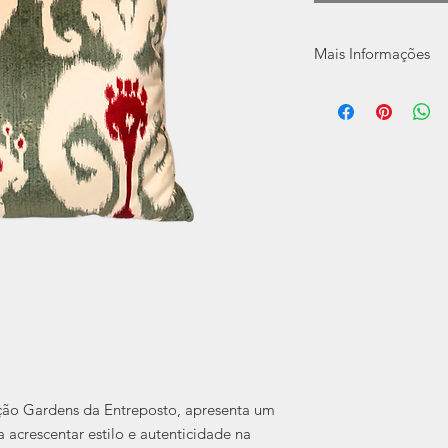
Mais Informações
Coleção:
Gardens
Especificação:
Medida: 50x50cm
100% poliéster
Tecidos apresent
cada produção. C
final pode variar
Cuidados:
Temperatura máxi
Não alvejar
Secagem na horiz
Temperatura máxi
Limpeza a úmido p
ção Gardens da Entreposto, apresenta um
a acrescentar estilo e autenticidade na