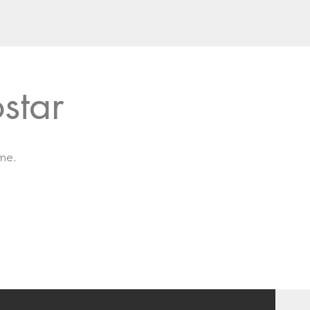
star
me.